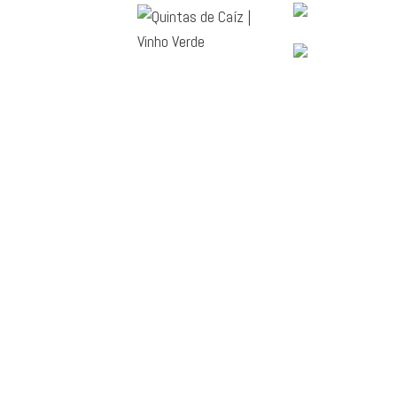
QUEM SOMOS
Vinhos de encosta
com terroir de rio