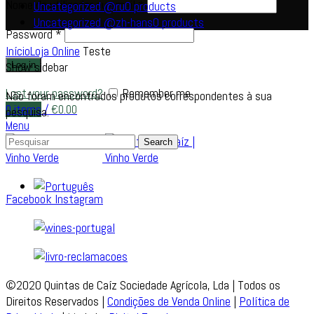
Nome de utilizador ou email
*
Uncategorized @ru
0
products
Uncategorized @zh-hans
0
products
Password
*
Início
Loja Online
Teste
Show sidebar
Log in
Lost your password?
Remember me
Não foram encontrados produtos correspondentes à sua
0
items
/
€
0.00
pesquisa.
Menu
Search
Facebook
Instagram
©2020 Quintas de Caíz Sociedade Agrícola, Lda | Todos os
Direitos Reservados |
Condições de Venda Online
|
Política de