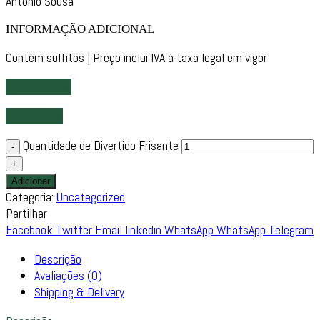
António Sousa
INFORMAÇÃO ADICIONAL
Contém sulfitos | Preço inclui IVA à taxa legal em vigor
Ficha Técnica
Ver Prémios
Quantidade de Divertido Frisante
Adicionar
Categoria:
Uncategorized
Partilhar
Facebook
Twitter
Email
linkedin
WhatsApp
WhatsApp
Telegram
Descrição
Avaliações (0)
Shipping & Delivery