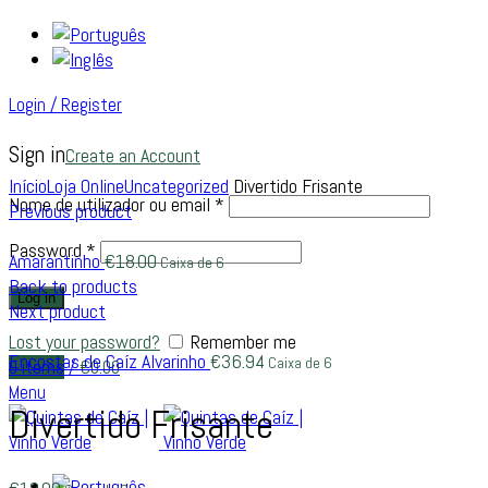
Login / Register
Sign in
Create an Account
Click to enlarge
Início
Loja Online
Uncategorized
Divertido Frisante
Nome de utilizador ou email
*
Previous product
Password
*
Amarantinho
€
18.00
Caixa de 6
Back to products
Log in
Next product
Lost your password?
Remember me
Encostas de Caíz Alvarinho
€
36.94
Caixa de 6
0
items
/
€
0.00
Menu
Divertido Frisante