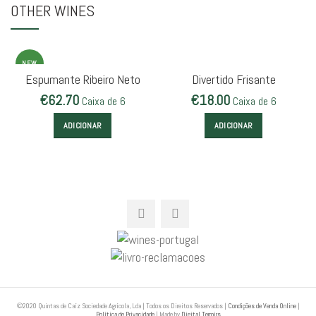
OTHER WINES
NEW
Espumante Ribeiro Neto
Divertido Frisante
€
62.70
€
18.00
Caixa de 6
Caixa de 6
ADICIONAR
ADICIONAR
©2020 Quintas de Caíz Sociedade Agrícola, Lda | Todos os Direitos Reservados |
Condições de Venda Online
|
Política de Privacidade
| Made by
Digital Terroirs