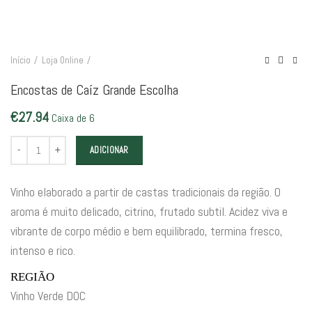
Início
Loja Online
Encostas de Caíz Grande Escolha
€
27.94
Caixa de 6
Quantidade de Encostas de Caíz Grande Escolha
ADICIONAR
Vinho elaborado a partir de castas tradicionais da região. O
aroma é muito delicado, citrino, frutado subtil. Acidez viva e
vibrante de corpo médio e bem equilibrado, termina fresco,
intenso e rico.
REGIÃO
Vinho Verde DOC