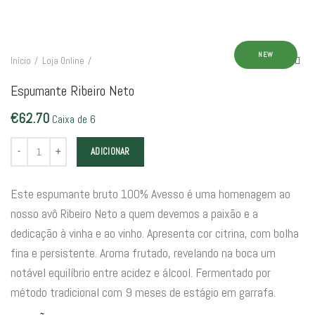
NEW
Início
Loja Online
Espumante Ribeiro Neto
€
62.70
Caixa de 6
Quantidade de Espumante Ribeiro Neto
ADICIONAR
Este espumante bruto 100% Avesso é uma homenagem ao
nosso avô Ribeiro Neto a quem devemos a paixão e a
dedicação à vinha e ao vinho. Apresenta cor citrina, com bolha
fina e persistente. Aroma frutado, revelando na boca um
notável equilíbrio entre acidez e álcool. Fermentado por
método tradicional com 9 meses de estágio em garrafa.