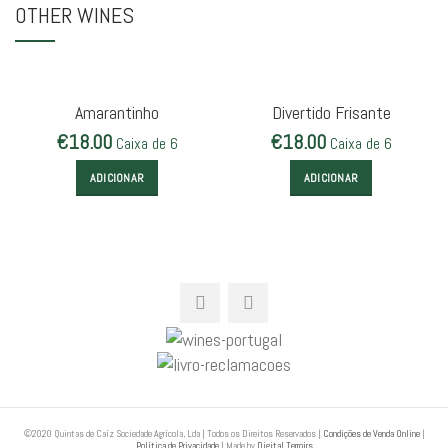
OTHER WINES
Amarantinho
Divertido Frisante
€
18.00
€
18.00
Caixa de 6
Caixa de 6
ADICIONAR
ADICIONAR
©2020 Quintas de Caíz Sociedade Agrícola, Lda | Todos os Direitos Reservados |
Condições de Venda Online
|
Política de Privacidade
| Made by
Digital Terroirs