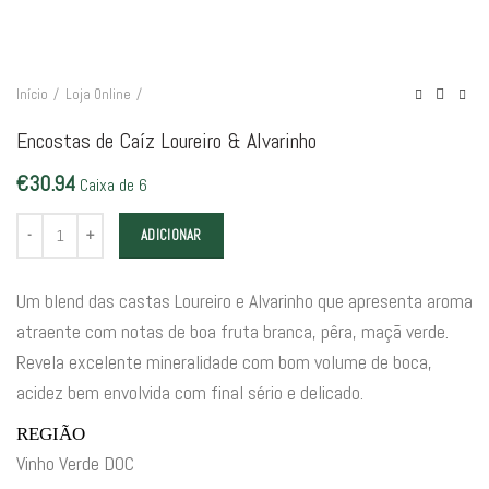
Início
Loja Online
Encostas de Caíz Loureiro & Alvarinho
€
30.94
Caixa de 6
Quantidade de Encostas de Caíz Loureiro & Alvarinho
ADICIONAR
Um blend das castas Loureiro e Alvarinho que apresenta aroma
atraente com notas de boa fruta branca, pêra, maçã verde.
Revela excelente mineralidade com bom volume de boca,
acidez bem envolvida com final sério e delicado.
REGIÃO
Vinho Verde DOC